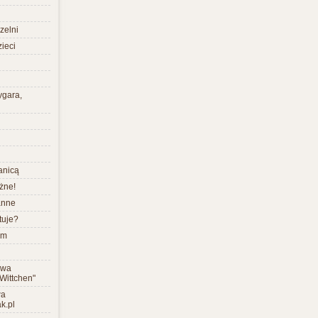
zelni
zieci
cygara,
ranicą
żne!
anne
tuje?
um
awa
Wittchen"
wa
k.pl