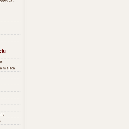
cownika -
ciu
re
na miejsca
nne
e