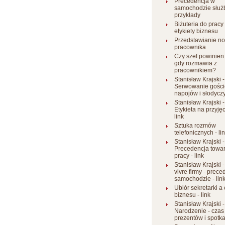
Precedencja w
samochodzie służ
przykłady
Biżuteria do pracy
etykiety biznesu
Przedstawianie n
pracownika
Czy szef powinien
gdy rozmawia z
pracownikiem?
Stanisław Krajski 
Serwowanie gośc
napojów i słodyczy 
Stanisław Krajski 
Etykieta na przyjęc
link
Sztuka rozmów
telefonicznych - li
Stanisław Krajski 
Precedencja towa
pracy - link
Stanisław Krajski 
vivre firmy - prec
samochodzie - lin
Ubiór sekretarki a 
biznesu - link
Stanisław Krajski 
Narodzenie - czas
prezentów i spotka