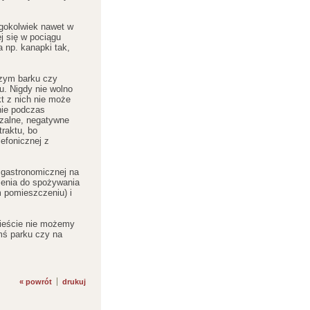
egokolwiek nawet w
j się w pociągu
a np. kanapki tak,
szym barku czy
u. Nigdy nie wolno
t z nich nie może
enie podczas
czalne, negatywne
traktu, bo
lefonicznej z
 gastronomicznej na
czenia do spożywania
 pomieszczeniu) i
mieście nie możemy
imś parku czy na
« powrót
drukuj