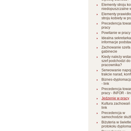
Elementy stroju ko
niedopuszczalne 
Elementy prawidł
stroju kobiety w p
Precedencja towa
pracy
Powitanie w pracy
Idealna sekretarka
informacje podst
Zachowanie szefa
gabinecie
Kiedy należy wsta
szef podchodzi do
pracownika?
Serwowanie napo
trakcie narad, kon
Biznes-dyplomacja
- link
Precedencja towa
pracy - INFOR - lin
Jedzenie w pracy
Kultura zachowań w
link
Precedencja w
samochodzie słu
Biżuteria w świetl
protokołu dyplom