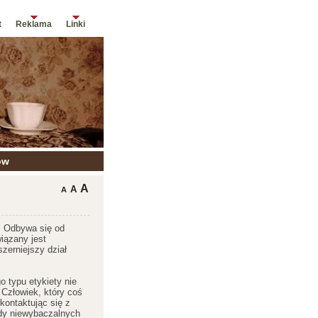
t
Reklama
Linki
ów
A
A
A
a. Odbywa się od
iązany jest
zerniejszy dział
o typu etykiety nie
Człowiek, który coś
kontaktując się z
dy niewybaczalnych