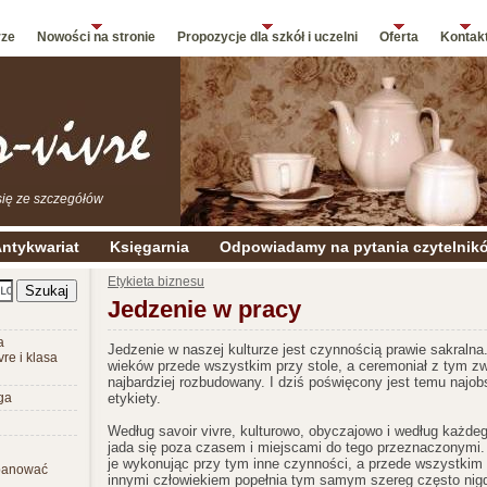
rze
Nowości na stronie
Propozycje dla szkół i uczelni
Oferta
Kontak
się ze szczegółów
ntykwariat
Księgarnia
Odpowiadamy na pytania czytelnik
Etykieta biznesu
Jedzenie w pracy
a
Jedzenie w naszej kulturze jest czynnością prawie sakraln
vre i klasa
wieków przede wszystkim przy stole, a ceremoniał z tym zw
najbardziej rozbudowany. I dziś poświęcony jest temu najobs
ga
etykiety.
Według savoir vivre, kulturowo, obyczajowo i według każdeg
jada się poza czasem i miejscami do tego przeznaczonymi. 
je wykonując przy tym inne czynności, a przede wszystkim 
opanować
innymi człowiekiem popełnia tym samym szereg często nig