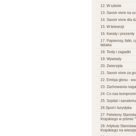
12. W szkole
13. Savoir vivre na uc
14. Savoir vivre dla d
15. W telewizji
16. Kwiaty i prezenty
17. Papierosy, falki, 
tabaka
18. Testy i zagadki
19. Wywiady
20. Zwierzęta
21. Savoir vivre za g
22. Emisja głosu - wa
23. Zachowania nag
24. Co nas kompromi
25. Szpital i sanatori
26.Sport i turystyka
27. Felietony Stanisł
Krajskiego w piśmie "
28. Artykuły Stanisła
Krajskiego na wieszja