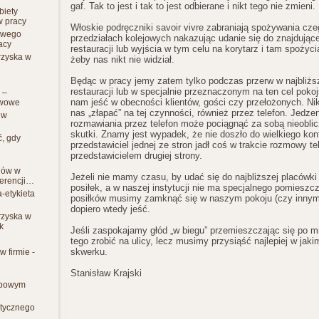
gaf. Tak to jest i tak to jest odbierane i nikt tego nie zmieni.
biety
w pracy
Włoskie podręczniki savoir vivre zabraniają spożywania cz
owego
przedziałach kolejowych nakazując udanie się do znajdujące
racy
restauracji lub wyjścia w tym celu na korytarz i tam spożyci
rzyska w
żeby nas nikt nie widział.
Będąc w pracy jemy zatem tylko podczas przerw w najbliż
restauracji lub w specjalnie przeznaczonym na ten cel pokoj
 –
nam jeść w obecności klientów, gości czy przełożonych. Nik
awowe
nas „złapać” na tej czynności, również przez telefon. Jedz
 w
rozmawiania przez telefon może pociągnąć za sobą nieobli
skutki. Znamy jest wypadek, że nie doszło do wielkiego kon
ć, gdy
przedstawiciel jednej ze stron jadł coś w trakcie rozmowy te
przedstawicielem drugiej strony.
jów w
Jeżeli nie mamy czasu, by udać się do najbliższej placówki
ferencji…
posiłek, a w naszej instytucji nie ma specjalnego pomiesz
-etykieta
posiłków musimy zamknąć się w naszym pokoju (czy innym
dopiero wtedy jeść.
rzyska w
k
Jeśli zaspokajamy głód „w biegu” przemieszczając się po 
tego zrobić na ulicy, lecz musimy przysiąść najlepiej w jak
skwerku.
 firmie -
Stanisław Krajski
żbowym
e
atycznego