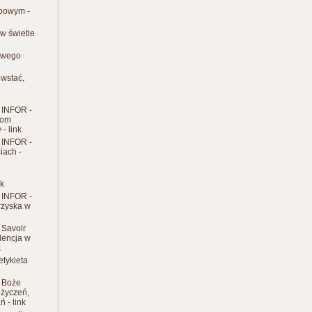
bowym -
 w świetle
owego
 wstać,
- INFOR -
iom
- link
- INFOR -
iach -
nk
- INFOR -
rzyska w
- Savoir
edencja w
k
etykieta
- Boże
 życzeń,
ń - link