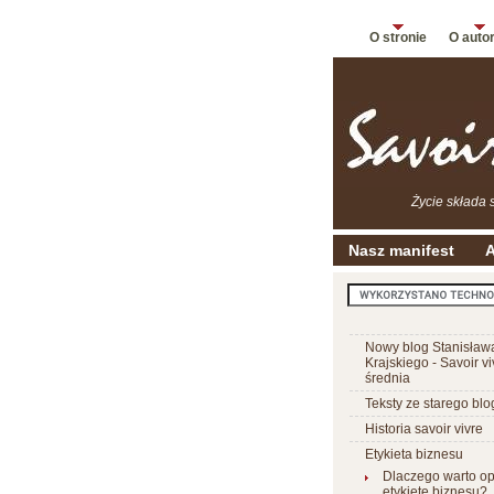
O stronie
O auto
Życie składa 
Nasz manifest
A
Nowy blog Stanisław
Krajskiego - Savoir vi
średnia
Teksty ze starego blo
Historia savoir vivre
Etykieta biznesu
Dlaczego warto 
etykietę biznesu?