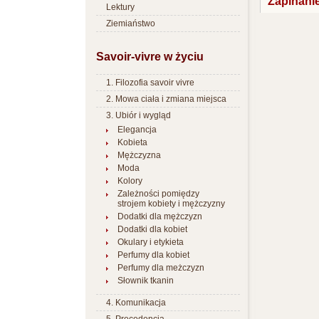
Zapinani
Lektury
Ziemiaństwo
Savoir-vivre w życiu
1. Filozofia savoir vivre
2. Mowa ciała i zmiana miejsca
3. Ubiór i wygląd
Elegancja
Kobieta
Mężczyzna
Moda
Kolory
Zależności pomiędzy
strojem kobiety i mężczyzny
Dodatki dla mężczyzn
Dodatki dla kobiet
Okulary i etykieta
Perfumy dla kobiet
Perfumy dla meżczyzn
Słownik tkanin
4. Komunikacja