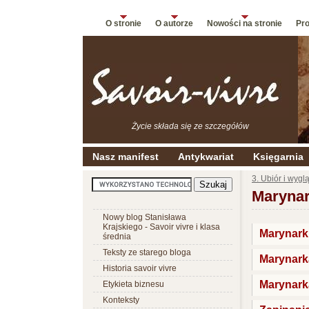
O stronie
O autorze
Nowości na stronie
Pro
Życie składa się ze szczegółów
Nasz manifest
Antykwariat
Księgarnia
3. Ubiór i wygl
Maryna
Nowy blog Stanisława
Krajskiego - Savoir vivre i klasa
Marynarki
średnia
Teksty ze starego bloga
Marynark
Historia savoir vivre
Marynark
Etykieta biznesu
Konteksty