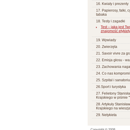
16. Kwiaty i prezenty
17. Papierosy, falki, 
tabaka
18. Testy i zagadki
Test – jaka jest Tw
znajomość etykiet
19. Wywiady
20. Zwierzęta
21. Savoir vivre za g
22. Emisja głosu - wa
23. Zachowania nag
24. Co nas kompromi
25. Szpital i sanatori
26.Sport i turystyka
27. Felietony Stanisł
Krajskiego w piśmie "
28. Artykuły Stanisła
Krajskiego na wieszja
29. Netykieta
Copyright © 2008