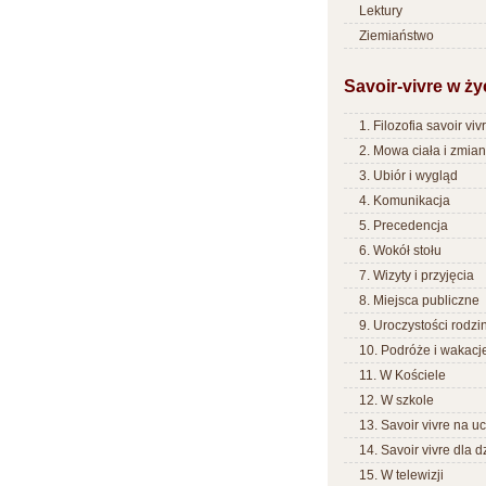
Lektury
Ziemiaństwo
Savoir-vivre w ży
1. Filozofia savoir viv
2. Mowa ciała i zmia
3. Ubiór i wygląd
4. Komunikacja
5. Precedencja
6. Wokół stołu
7. Wizyty i przyjęcia
8. Miejsca publiczne
9. Uroczystości rodzi
10. Podróże i wakacj
11. W Kościele
12. W szkole
13. Savoir vivre na uc
14. Savoir vivre dla d
15. W telewizji