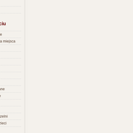
ciu
re
na miejsca
nne
e
zelni
zieci