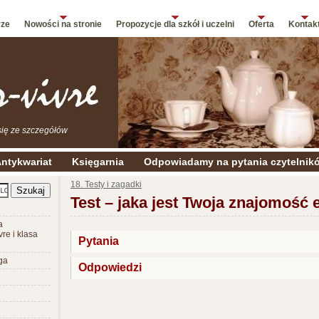
rze
Nowości na stronie
Propozycje dla szkół i uczelni
Oferta
Kontak
się ze szczegółów
ntykwariat
Księgarnia
Odpowiadamy na pytania czytelnik
18. Testy i zagadki
Test – jaka jest Twoja znajomość 
a
vre i klasa
Pytania
ga
Odpowiedzi