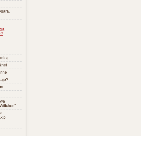
cygara,
oja
y?
ranicą
żne!
anne
tuje?
um
awa
Wittchen"
wa
k.pl