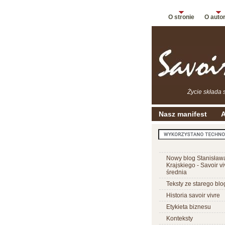
O stronie
O auto
Życie składa 
Nasz manifest
A
Nowy blog Stanisław
Krajskiego - Savoir vi
średnia
Teksty ze starego blo
Historia savoir vivre
Etykieta biznesu
Konteksty