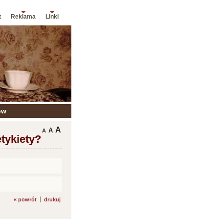
t
Reklama
Linki
ów
A
A
A
etykiety?
« powrót
drukuj