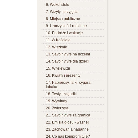
6. Wokół stołu
7. Wizyty i przyjęcia
8. Miejsca publiczne
9. Uroczystości rodzinne
10. Podróże i wakacje
11. W Kościele
12. W szkole
13. Savoir vivre na uczelni
14. Savoir vivre dla dzieci
15. W telewizji
16. Kwiaty i prezenty
17. Papierosy, falki, cygara,
tabaka
18. Testy i zagadki
19. Wywiady
20. Zwierzęta
21. Savoir vivre za granicą
22. Emisja głosu - ważne!
23. Zachowania naganne
24. Co nas kompromituje?