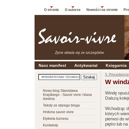
O stronie
O autorze
Nowości na stronie
Pro
Życie składa się ze szczegółów
Nasz manifest
Antykwariat
Księgarnia
5. Precedencja
W windz
Nowy blog Stanisława
Windę opuszc
Krajskiego - Savoir vivre i klasa
Dalszą kolej
średnia
Teksty ze starego bloga
Wchodząc do
Historia savoir vivre
których wiem
pierwsi do 
Etykieta biznesu
piętro lub na 
Konteksty