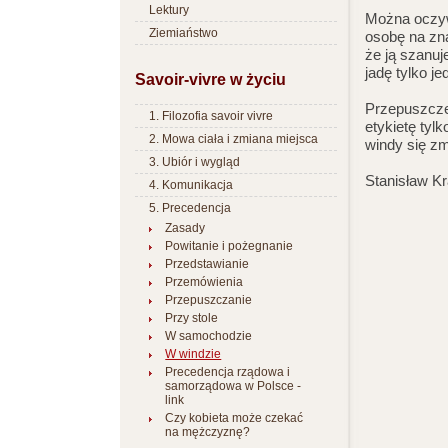
Lektury
Można oczyw
Ziemiaństwo
osobę na zna
że ją szanu
jadę tylko je
Savoir-vivre w życiu
Przepuszcze
1. Filozofia savoir vivre
etykietę tyl
2. Mowa ciała i zmiana miejsca
windy się zm
3. Ubiór i wygląd
Stanisław Kr
4. Komunikacja
5. Precedencja
Zasady
Powitanie i pożegnanie
Przedstawianie
Przemówienia
Przepuszczanie
Przy stole
W samochodzie
W windzie
Precedencja rządowa i
samorządowa w Polsce -
link
Czy kobieta może czekać
na mężczyznę?