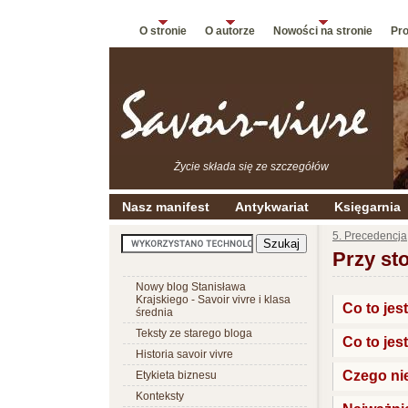
O stronie
O autorze
Nowości na stronie
Pro
Życie składa się ze szczegółów
Nasz manifest
Antykwariat
Księgarnia
5. Precedencja
Przy sto
Nowy blog Stanisława
Krajskiego - Savoir vivre i klasa
Co to jes
średnia
Teksty ze starego bloga
Co to jes
Historia savoir vivre
Czego nie
Etykieta biznesu
Konteksty