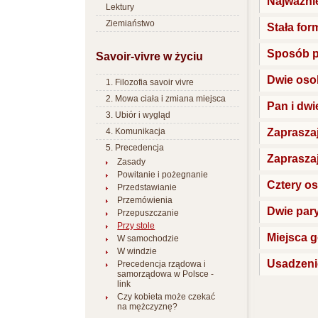
Najważnie
Lektury
Ziemiaństwo
Stała for
Sposób p
Savoir-vivre w życiu
Dwie osob
1. Filozofia savoir vivre
2. Mowa ciała i zmiana miejsca
Pan i dwi
3. Ubiór i wygląd
Zapraszaj
4. Komunikacja
5. Precedencja
Zapraszaj
Zasady
Powitanie i pożegnanie
Cztery os
Przedstawianie
Przemówienia
Dwie pary
Przepuszczanie
Przy stole
Miejsca g
W samochodzie
W windzie
Usadzeni
Precedencja rządowa i
samorządowa w Polsce -
link
Czy kobieta może czekać
na mężczyznę?