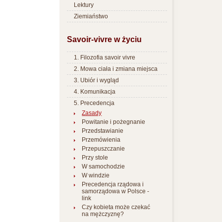
Lektury
Ziemiaństwo
Savoir-vivre w życiu
1. Filozofia savoir vivre
2. Mowa ciała i zmiana miejsca
3. Ubiór i wygląd
4. Komunikacja
5. Precedencja
Zasady
Powitanie i pożegnanie
Przedstawianie
Przemówienia
Przepuszczanie
Przy stole
W samochodzie
W windzie
Precedencja rządowa i
samorządowa w Polsce -
link
Czy kobieta może czekać
na mężczyznę?