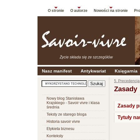
O stronie
O autorze
Nowości na stronie
Pro
Życie składa się ze szczegółów
Nasz manifest
Antykwariat
Księgarnia
5. Precedencja
Zasady
Nowy blog Stanisława
Krajskiego - Savoir vivre i klasa
Zasady pr
średnia
Teksty ze starego bloga
Tytuły na
Historia savoir vivre
Etykieta biznesu
Konteksty