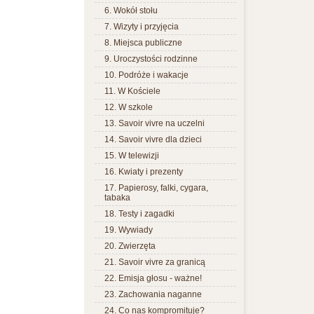
6. Wokół stołu
7. Wizyty i przyjęcia
8. Miejsca publiczne
9. Uroczystości rodzinne
10. Podróże i wakacje
11. W Kościele
12. W szkole
13. Savoir vivre na uczelni
14. Savoir vivre dla dzieci
15. W telewizji
16. Kwiaty i prezenty
17. Papierosy, falki, cygara,
tabaka
18. Testy i zagadki
19. Wywiady
20. Zwierzęta
21. Savoir vivre za granicą
22. Emisja głosu - ważne!
23. Zachowania naganne
24. Co nas kompromituje?